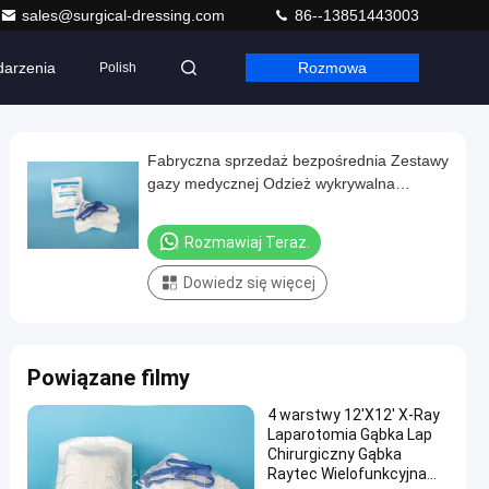
sales@surgical-dressing.com
86--13851443003
arzenia
Rozmowa
Polish
Fabryczna sprzedaż bezpośrednia Zestawy
gazy medycznej Odzież wykrywalna
promieniowanie rentgenowskie Gąbka
biodrowa do operacji
Rozmawiaj Teraz.
Dowiedz się więcej
Powiązane filmy
4 warstwy 12'X12' X-Ray
Laparotomia Gąbka Lap
Chirurgiczny Gąbka
Raytec Wielofunkcyjna