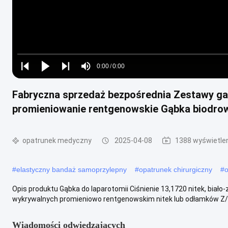
Loaded
:
0%
0:00
/
0:00
Play
Play
Play
Mute
Current
Duration
next
next
Fabryczna sprzedaż bezpośrednia Zestawy ga
Time
promieniowanie rentgenowskie Gąbka biodrow
opatrunek medyczny
2025-04-08
1388 wyświetle
#
elastyczny bandaż samoprzylepny
#
opatrunek chirurgiczny
#
o
Opis produktu Gąbka do laparotomii Ciśnienie 13,1720 nitek, biało-
wykrywalnych promieniowo rentgenowskim nitek lub odłamków Z/be
Wiadomości odwiedzających