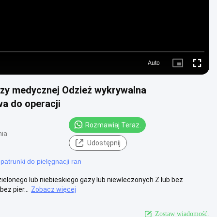
Auto
Picture-
Fullscre
in-
Picture
zy medycznej Odzież wykrywalna
a do operacji
Rozmawiaj Teraz.
nia
Udostępnij
patrunki do pielęgnacji ran
zielonego lub niebieskiego gazy lub niewleczonych Z lub bez
z pier...
Zobacz więcej
Zostaw wiadomość.