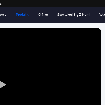
d.
Domu
Produkty
O Nas
Skontaktuj Się Z Nami
Wyd
Play
Video