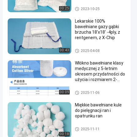
100% Bawełna
opatrunek medyczny
00:25
2023-10-25
Lekarskie 100%
bawełniane gazy gąbki
brzucha 18'x18' -4ply, z
rentgenem, z X-Chip
en
opatrunek medyczny
00:43
2025-04-08
Włókno bawełniane klasy
medycznej z 5-letnim
okresem przydatności do
użycia i rozmiarem 2-
20g/m do ekologicznego
użytku chirurgicznego
Bawełna srebrna
00:09
2025-11-06
Miękkie bawełniane kule
do pielęgnacji ran i
opatrunku ran
Bawełny
2025-11-11
00:18