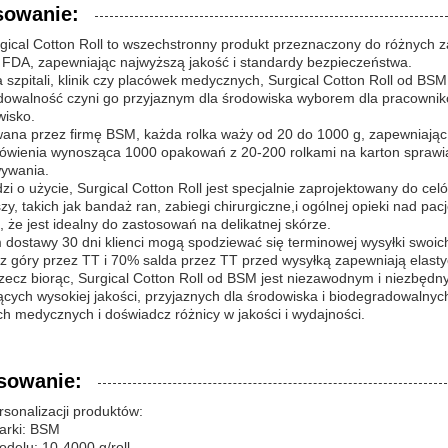
sowanie:
gical Cotton Roll to wszechstronny produkt przeznaczony do różnych z
 FDA, zapewniając najwyższą jakość i standardy bezpieczeństwa.
a szpitali, klinik czy placówek medycznych, Surgical Cotton Roll od 
dowalność czyni go przyjaznym dla środowiska wyborem dla pracownikó
wisko.
na przez firmę BSM, każda rolka waży od 20 do 1000 g, zapewniając o
mówienia wynosząca 1000 opakowań z 20-200 rolkami na karton sprawia
ywania.
dzi o użycie, Surgical Cotton Roll jest specjalnie zaprojektowany do c
zy, takich jak bandaż ran, zabiegi chirurgiczne,i ogólnej opieki nad p
, że jest idealny do zastosowań na delikatnej skórze.
 dostawy 30 dni klienci mogą spodziewać się terminowej wysyłki swoi
 z góry przez TT i 70% salda przez TT przed wysyłką zapewniają elasty
zecz biorąc, Surgical Cotton Roll od BSM jest niezawodnym i niezbęd
cych wysokiej jakości, przyjaznych dla środowiska i biodegradowalny
h medycznych i doświadcz różnicy w jakości i wydajności.
sowanie:
rsonalizacji produktów:
rki: BSM
delu: 10-4000 g/roll