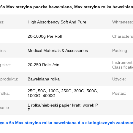
:
6s Max sterylna paczka bawełniana
,
Max sterylna rolka bawełnia
es:
High Absorbency Soft And Pure
Whiteness:
:
20-1000g Per Roll
Characters
ies:
Medical Materials & Accessories
Packing:
Instrument
 size:
20-250 Rolls /ctn
Classificati
produktu:
Bawełniana rolka
Użycie:
25G, 50G, 100G, 250G, 300G, 500G,
rolka:
Postać:
1000G, 4000G
1 rolka/niebieski papier kraft, worek P
anie:
P
ęcia 6s Max sterylna rolka bawełniana dla ekologicznych zastos