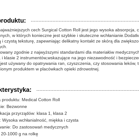
produktu:
ajważniejszych cech Surgical Cotton Roll jest jego wysoka absorpcja, c
znych, w których konieczne jest szybkie i skuteczne wchłanianie.Dodat
ą i czystą teksturę, zapewniając delikatny kontakt ze skórą dla zwięk
ych.
owany zgodnie z najwyższymi standardami dla materiałów medycznych i 
 1 i klasie 2 instrumentów,wskazujące na jego niezawodność i bezpie
 jest używany do opatrywania ran, czyszczenia, czy stosowania leków, 
pionym produktem w placówkach opieki zdrowotnej.
kterystyka:
produktu: Medical Cotton Roll
cie: Bezwonne
ikacja przyrządów: klasa 1, klasa 2
 Wysoka wchłanialność, miękka i czysta
wanie: Do zastosowań medycznych
20-1000 g na rolkę