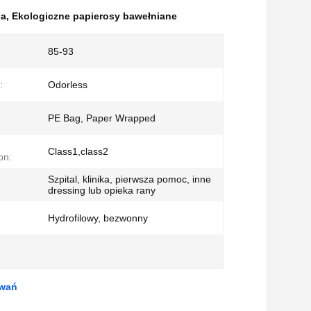
na
,
Ekologiczne papierosy bawełniane
85-93
:
Odorless
PE Bag, Paper Wrapped
Class1,class2
on:
Szpital, klinika, pierwsza pomoc, inne
dressing lub opieka rany
Hydrofilowy, bezwonny
owań