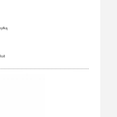
syłką
Roll