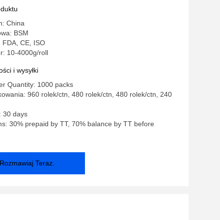
oduktu
n: China
owa: BSM
: FDA, CE, ISO
: 10-4000g/roll
ści i wysyłki
r Quantity: 1000 packs
owania: 960 rolek/ctn, 480 rolek/ctn, 480 rolek/ctn, 240
: 30 days
s: 30% prepaid by TT, 70% balance by TT before
Rozmawiaj Teraz.