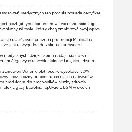
astosowań medycznych.ten produkt posiada certyfikat
BSM jest niezbędnym elementem w Twoim zapasie.Jego
w służby zdrowia, którzy chcą zmniejszyć swój wpływ
pcje dla różnych potrzeb i preferencji.Minimalna
, że jest to wygodne do zakupu hurtowego i
elów medycznych, dzięki czemu nadaje się do wielu
acjentemJego wysoka wchłanialność i miękka tekstura
ch zamówień.Warunki płatności w wysokości 30%
czny i bezpieczny proces transakcji dla nabywców.
nym produktem dla pracowników służby zdrowia
ch rolek z gazy bawełnianej.Uwierz BSM w swoich