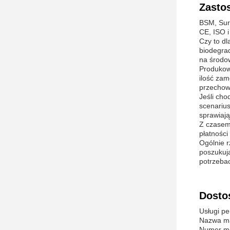
Zasto
BSM, Sur
CE, ISO i
Czy to dl
biodegra
na środo
Produkowa
ilość za
przechow
Jeśli cho
scenarius
sprawiają
Z czasem
płatności
Ogólnie r
poszukują
potrzebac
Dosto
Usługi pe
Nazwa ma
Numer mo