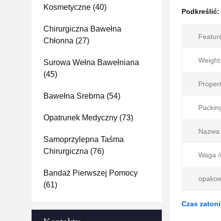
Kosmetyczne
(40)
Podkreślić
Chirurgiczna Bawełna
Featur
Chłonna
(27)
Weight
Surowa Wełna Bawełniana
(45)
Propert
Bawełna Srebrna
(54)
Packing
Opatrunek Medyczny
(73)
Nazwa 
Samoprzylepna Taśma
Chirurgiczna
(76)
Waga /
Bandaż Pierwszej Pomocy
opakow
(61)
Czas zatoni