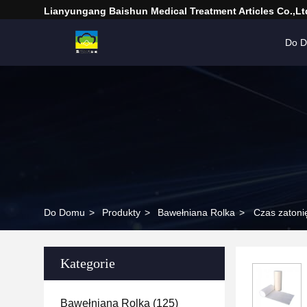
Lianyungang Baishun Medical Treatment Articles Co.,Lt
Do 
Do Domu
>
Produkty
>
Bawełniana Rolka
>
Czas zatoni
Kategorie
Bawełniana Rolka
(125)