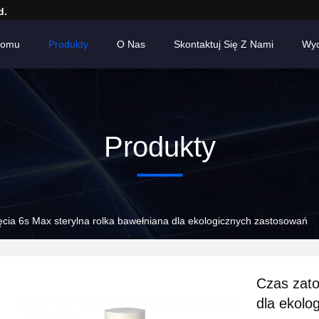
d.
Domu
Produkty
O Nas
Skontaktuj Się Z Nami
Wyd
Produkty
ęcia 6s Max sterylna rolka bawełniana dla ekologicznych zastosowań
Czas zato
dla ekolo