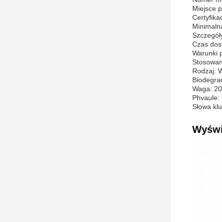
Miejsce 
Certyfika
Minimaln
Szczegóły
Czas dos
Warunki p
Stosowan
Rodzaj: 
Biodegra
Waga: 20
Phvaule: 
Słowa klu
Wyświ