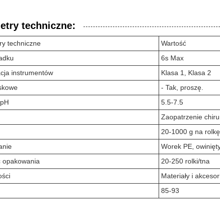
etry techniczne:
ry techniczne
Wartość
adku
6s Max
acja instrumentów
Klasa 1, Klasa 2
skowe
- Tak, proszę.
 pH
5.5-7.5
Zaopatrzenie chiru
20-1000 g na rolkę
anie
Worek PE, owinięty
ć opakowania
20-250 rolki/tna
ości
Materiały i akceso
85-93