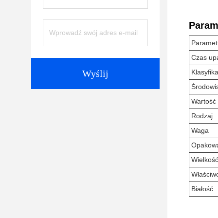
Param
Paramet
Czas up
Wyślij
Klasyfik
Środowi
Wartość
Rodzaj
Waga
Opakow
Wielkoś
Właściw
Białość