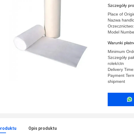
Szczegóły pr
Place of Origi
Nazwa handl
Orzecznictwo
Model Number
Warunki płatno
Minimum Orde
Szczegóły pak
rolek/ctn
Delivery Time
Payment Term
shipment
produktu
Opis produktu