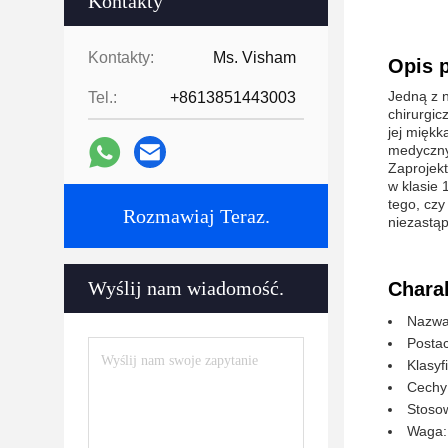
Kontakty
Kontakty:
Ms. Visham
Opis 
Jedną z n
Tel.:
+8613851443003
chirurgic
jej miękk
medyczn
Zaprojekt
w klasie
tego, czy
Rozmawiaj Teraz.
niezastą
Wyślij nam wiadomość.
Chara
Nazwa 
Posta
Klasyf
Cechy:
Stoso
Waga: 