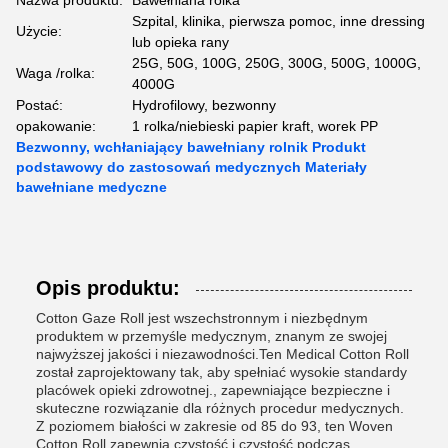
Nazwa produktu:
Bawełniana rolka
Szpital, klinika, pierwsza pomoc, inne dressing
Użycie:
lub opieka rany
25G, 50G, 100G, 250G, 300G, 500G, 1000G,
Waga /rolka:
4000G
Postać:
Hydrofilowy, bezwonny
opakowanie:
1 rolka/niebieski papier kraft, worek PP
Bezwonny, wchłaniający bawełniany rolnik Produkt
podstawowy do zastosowań medycznych Materiały
bawełniane medyczne
Opis produktu:
Cotton Gaze Roll jest wszechstronnym i niezbędnym
produktem w przemyśle medycznym, znanym ze swojej
najwyższej jakości i niezawodności.Ten Medical Cotton Roll
został zaprojektowany tak, aby spełniać wysokie standardy
placówek opieki zdrowotnej., zapewniające bezpieczne i
skuteczne rozwiązanie dla różnych procedur medycznych.
Z poziomem białości w zakresie od 85 do 93, ten Woven
Cotton Roll zapewnia czystość i czystość podczas