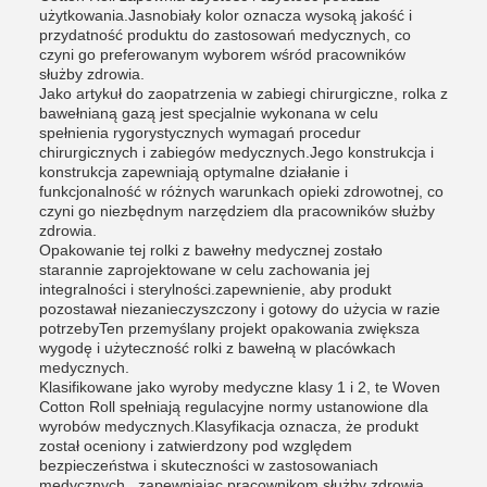
użytkowania.Jasnobiały kolor oznacza wysoką jakość i
przydatność produktu do zastosowań medycznych, co
czyni go preferowanym wyborem wśród pracowników
służby zdrowia.
Jako artykuł do zaopatrzenia w zabiegi chirurgiczne, rolka z
bawełnianą gazą jest specjalnie wykonana w celu
spełnienia rygorystycznych wymagań procedur
chirurgicznych i zabiegów medycznych.Jego konstrukcja i
konstrukcja zapewniają optymalne działanie i
funkcjonalność w różnych warunkach opieki zdrowotnej, co
czyni go niezbędnym narzędziem dla pracowników służby
zdrowia.
Opakowanie tej rolki z bawełny medycznej zostało
starannie zaprojektowane w celu zachowania jej
integralności i sterylności.zapewnienie, aby produkt
pozostawał niezanieczyszczony i gotowy do użycia w razie
potrzebyTen przemyślany projekt opakowania zwiększa
wygodę i użyteczność rolki z bawełną w placówkach
medycznych.
Klasifikowane jako wyroby medyczne klasy 1 i 2, te Woven
Cotton Roll spełniają regulacyjne normy ustanowione dla
wyrobów medycznych.Klasyfikacja oznacza, że produkt
został oceniony i zatwierdzony pod względem
bezpieczeństwa i skuteczności w zastosowaniach
medycznych., zapewniając pracownikom służby zdrowia