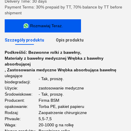
Delivery Time: 30 days
Payment Terms: 30% prepaid by TT, 70% balance by TT before
shipment
Rozmawiaj Teraz.
Szczegóły produktu
Opis produktu
Podkreślić:
Bezwonne rolki z bawełny
,
Materiały z bawełny medycznej Wrębka z bawełny
absorbującej
,
Zastosowania medyczne Wrębka absorbująca bawełnę
ulegające
- Tak, proszę.
biodegradacji:
Użycie:
zastosowanie medyczne
Środowiskowe:
- Tak, proszę.
Producent:
Firma BSM
opakowanie:
Torba PE, pakiet papieru
Rodzaj:
Zaopatrzenie chirurgiczne
Phvaule:
5,5-7,5
Waga:
20-1000 g na rolkę