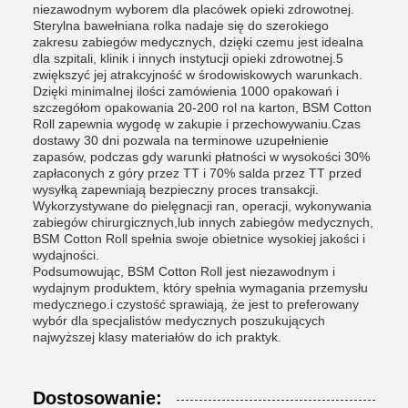
niezawodnym wyborem dla placówek opieki zdrowotnej.
Sterylna bawełniana rolka nadaje się do szerokiego
zakresu zabiegów medycznych, dzięki czemu jest idealna
dla szpitali, klinik i innych instytucji opieki zdrowotnej.5
zwiększyć jej atrakcyjność w środowiskowych warunkach.
Dzięki minimalnej ilości zamówienia 1000 opakowań i
szczegółom opakowania 20-200 rol na karton, BSM Cotton
Roll zapewnia wygodę w zakupie i przechowywaniu.Czas
dostawy 30 dni pozwala na terminowe uzupełnienie
zapasów, podczas gdy warunki płatności w wysokości 30%
zapłaconych z góry przez TT i 70% salda przez TT przed
wysyłką zapewniają bezpieczny proces transakcji.
Wykorzystywane do pielęgnacji ran, operacji, wykonywania
zabiegów chirurgicznych,lub innych zabiegów medycznych,
BSM Cotton Roll spełnia swoje obietnice wysokiej jakości i
wydajności.
Podsumowując, BSM Cotton Roll jest niezawodnym i
wydajnym produktem, który spełnia wymagania przemysłu
medycznego.i czystość sprawiają, że jest to preferowany
wybór dla specjalistów medycznych poszukujących
najwyższej klasy materiałów do ich praktyk.
Dostosowanie: