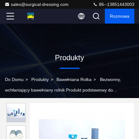
sales@surgical-dressing.com
86--13851443003
Rozmowa
Produkty
Do Domu
>
Produkty
>
Bawełniana Rolka
>
Bezwonny,
wchłaniający bawełniany rolnik Produkt podstawowy do
zastosowań medycznych Materiały bawełniane medyczne