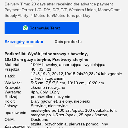
Delivery Time: 20 days after receiving the advance payment
Payment Terms: L/C, D/A, D/P, T/T, Western Union, MoneyGram
Supply Ability: 4 Metric Ton/Metric Tons per Day
Rozmawiaj Teraz.
Szczegóły produktu
Opis produktu
Podkreślić:
Wyrób jednorazowy z bawełny
,
10x10 cm gazy sterylne
,
Przetwory sterylne
Materiał:
100% bawełny, absorbująca i wybielająca
Przędza:
40., 32., 21
12x8,19x9, 20x12,19x15,24x20,28x24 lub zgodnie
siatki:
z Twoim żądaniem
Wielkość:
5*5 cm, 7,5*7,5 cm, 10*10 cm, 10*20 cm
Krawędź:
złożone i rozwijane
Warstwa:
4ply, 8ply, 16ply
Rodzaj:
prześwietlenie czy nie
Kolor:
Biały (głównie), zielony, niebieski
Jałowy:
Sterylne, niesterylne
niesterylne po 100 szt./opak., 100 opak./karton,
opakowanie:
sterylne po 1-5 szt./opak., 25 opak./karton,
OEM:
Dostępne
szpital, przychodnia, pierwsza pomoc, inny
Zastosowanie: