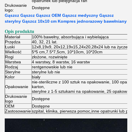
opatrunek lub pielęgnacja ran
Drukowanie
Dostępne
logo:
Gąszcz Gąszcz Gąszcz OEM Gąszcz medyczny Gąszcz
sterylny Gąszcz 10x10 cm Kompres jednorazowy bawełniany
Opis produktu
Materiał
100% bawełny, absorbująca i wybielająca
Przędza
40, 32, 21 lat.
Łuski
12x8,19x9, 20x12,19x15,24x20,28x24 lub na życzeni
Wielkość
5*5 cm,7.5*7,5cm, 10*10cm, 10*20cm
Rogi
złożone, rozwinięte
Warstwa
4 warstwy, 8 warstw, 16 warstw
Rodzaj
rentgenowskie lub nie
Sterylne
sterylne lub nie
Kolor
biały
nie-steriliczne z 100 sztuk na opakowanie, 100 opak
Opakowanie
karton,
sterylne z 1-5 sztukami na opakowanie, 25 opakowań
Drukowanie
Dostępne
logo
OEM
Dostępne
Zastosowanie
szpital, klinika, pierwsza pomoc,inne opatrunki lub pi