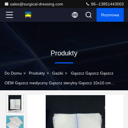
sales@surgical-dressing.com
86--13851443003
Rozmowa
Produkty
Do Domu
>
Produkty
>
Gaziki
>
Gąszcz Gąszcz Gąszcz
OEM Gąszcz medyczny Gąszcz sterylny Gąszcz 10x10 cm
Kompres jednorazowy bawełniany