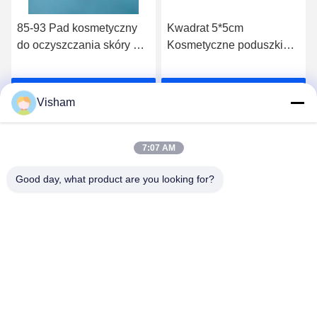
85-93 Pad kosmetyczny
Kwadrat 5*5cm
do oczyszczania skóry do
Kosmetyczne poduszki
równomiernego i
bawełniane z 150-180 g
płynnego stosowania
na metr kwadratowy
Rozmawiaj Teraz.
Rozmawiaj Teraz.
produktów do pielęgnacji
Visham
skóry
7:07 AM
Good day, what product are you looking for?
Lianyungang Baishun Medical Treatment
Articles Co.,Ltd.
sales@surgical-dressing.com
86--13851443003
No.617 Miasto Bailu, kraj Guannan, miasto Lianyungang,
Chiny.