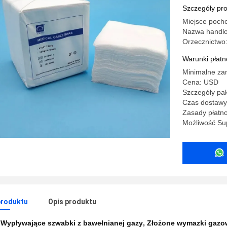
zwinięte,
Szczegóły pr
Miejsce poch
Nazwa handl
Orzecznictwo
Warunki płatno
Minimalne za
Cena: USD
Szczegóły pa
Czas dostawy:
Zasady płatno
Możliwość Su
produktu
Opis produktu
:
Wypływające szwabki z bawełnianej gazy
,
Złożone wymazki gazo