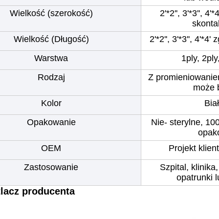
Wielkość (szerokość)
2'*2'', 3'*3'', 4
skonta
Wielkość (Długość)
2'*2'', 3'*3'', 4'*
Warstwa
1ply, 2ply
Rodzaj
Z promieniowanie
może 
Kolor
Bia
Opakowanie
Nie- sterylne, 10
opak
OEM
Projekt klien
Zastosowanie
Szpital, klinik
opatrunki 
lacz producenta