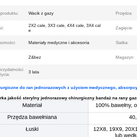
produktu:
Wacik z gazy
Przędza:
2X2 cale, 3X3 cale, 4X4 cale, 3X4 cal
ść:
Zagięcie:
e
homości:
Materiały medyczne i akcesoria
Siatka:
Z&bez
Magazyn:
przydatności
3 lata
życia:
rurgiczne do ran jednorazowych z użyciem medycznego, absorpcy
rka jakość sterylny jednorazowy chirurgiczny bandaż na rany ga
Materiał
100% bawełny, od
Przędza bawełniana
40,
Łuski
12X8, 19X9, 20X
lub wedł