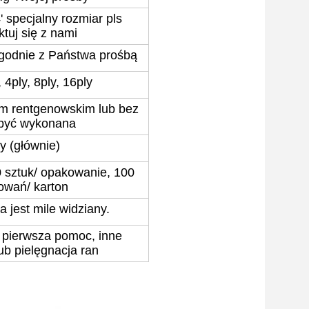
'*4' specjalny rozmiar pls
ktuj się z nami
4' zgodnie z Państwa prośbą
, 4ply, 8ply, 16ply
m rentgenowskim lub bez
być wykonana
ły (głównie)
0 sztuk/ opakowanie, 100
owań/ karton
ta jest mile widziany.
a, pierwsza pomoc, inne
lub pielęgnacja ran