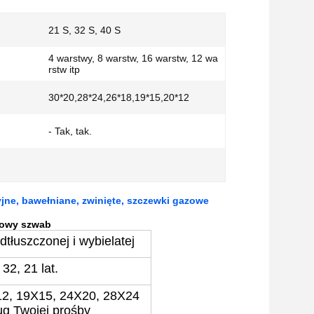
21 S, 32 S, 40 S
4 warstwy, 8 warstw, 16 warstw, 12 wa
rstw itp
30*20,28*24,26*18,19*15,20*12
- Tak, tak.
jne, bawełniane, zwinięte, szczewki gazowe
zowy szwab
tłuszczonej i wybielatej
 32, 21 lat.
12, 19X15, 24X20, 28X24
ug Twojej prośby