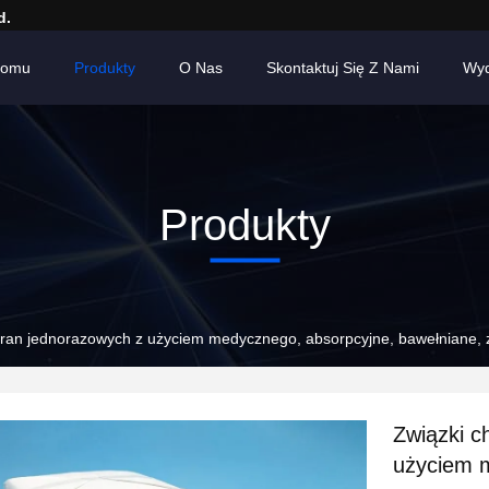
d.
Domu
Produkty
O Nas
Skontaktuj Się Z Nami
Wyd
Produkty
o ran jednorazowych z użyciem medycznego, absorpcyjne, bawełniane, 
Związki c
użyciem m