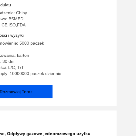
 szczewki gazowe
oduktu
odzenia: Chiny
owa: BSMED
: CE,ISO,FDA
ści i wysyłki
mówienie: 5000 paczek
kowania: karton
 30 dni
ści: L/C, T/T
pply: 10000000 paczek dziennie
Rozmawiaj Teraz.
we
,
Odpływy gazowe jednorazowego użytku