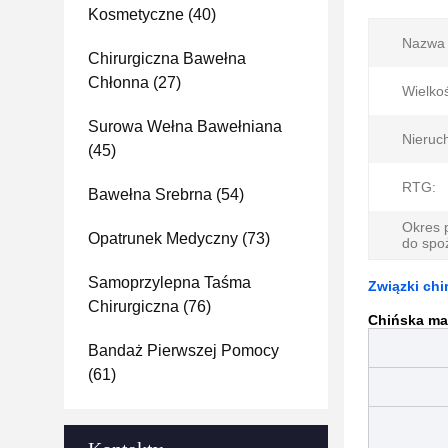
Kosmetyczne
(40)
Nazwa 
Chirurgiczna Bawełna
Chłonna
(27)
Wielko
Surowa Wełna Bawełniana
Nieruc
(45)
RTG:
Bawełna Srebrna
(54)
Okres 
Opatrunek Medyczny
(73)
do spo
Samoprzylepna Taśma
Związki chi
Chirurgiczna
(76)
Chińska ma
Bandaż Pierwszej Pomocy
(61)