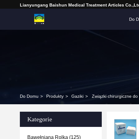
Lianyungang Baishun Medical Treatment Articles Co.,Lt
Do 
Do Domu
>
Produkty
>
Gaziki
>
Związki chirurgiczne d
Kategorie
Bawełniana Rolka
(125)