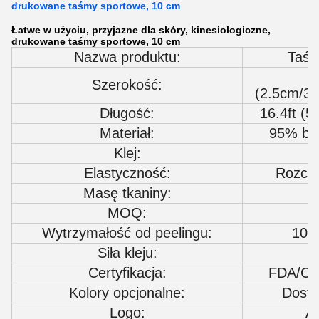
drukowane taśmy sportowe, 10 cm
Łatwe w użyciu, przyjazne dla skóry, kinesiologiczne,
drukowane taśmy sportowe, 10 cm
Nazwa produktu:
Taśm
"
Szerokość:
(2.5cm/3
Długość:
16.4ft (
Materiał:
95% ba
Klej:
Elastyczność:
Rozcią
Masę tkaniny:
MOQ:
Wytrzymałość od peelingu:
10,4
Siła kleju:
Certyfikacja:
FDA/CE
Kolory opcjonalne:
Dostę
Logo:
A