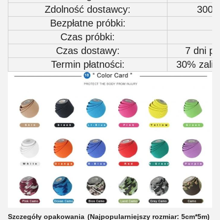
Zdolność dostawcy:
3000
Bezpłatne próbki:
Czas próbki:
Czas dostawy:
7 dni p
Termin płatności:
30% zalicz
Szczegóły opakowania
(Najpopularniejszy rozmiar: 5cm*5m)