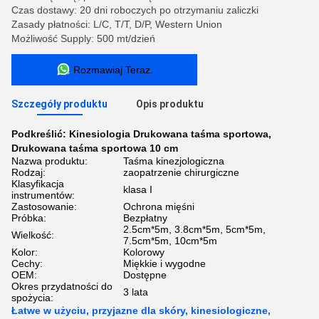
Czas dostawy: 20 dni roboczych po otrzymaniu zaliczki
Zasady płatności: L/C, T/T, D/P, Western Union
Możliwość Supply: 500 mt/dzień
Rozmawiaj Teraz.
Szczegóły produktu
Opis produktu
Podkreślić:
Kinesiologia Drukowana taśma sportowa
,
Drukowana taśma sportowa 10 cm
Nazwa produktu:
Taśma kinezjologiczna
Rodzaj:
zaopatrzenie chirurgiczne
Klasyfikacja
klasa I
instrumentów:
Zastosowanie:
Ochrona mięśni
Próbka:
Bezpłatny
2.5cm*5m, 3.8cm*5m, 5cm*5m,
Wielkość:
7.5cm*5m, 10cm*5m
Kolor:
Kolorowy
Cechy:
Miękkie i wygodne
OEM:
Dostępne
Okres przydatności do
3 lata
spożycia:
Łatwe w użyciu, przyjazne dla skóry, kinesiologiczne,