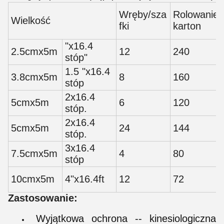
Wręby/sza
Rolowanie/
Wielkość
fki
karton
"x16.4
2.5cmx5m
12
240
stóp"
1.5 "x16.4
3.8cmx5m
8
160
stóp
2x16.4
5cmx5m
6
120
stóp.
2x16.4
5cmx5m
24
144
stóp.
3x16.4
7.5cmx5m
4
80
stóp
10cmx5m
4"x16.4ft
12
72
Zastosowanie:
Wyjątkowa ochrona -- kinesiologiczna