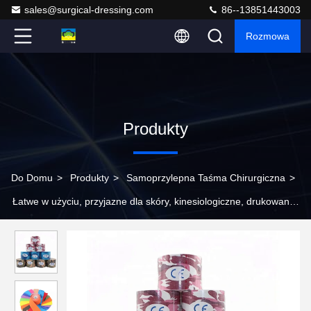
sales@surgical-dressing.com
86--13851443003
Rozmowa
Produkty
Do Domu
>
Produkty
>
Samoprzylepna Taśma Chirurgiczna
>
Łatwe w użyciu, przyjazne dla skóry, kinesiologiczne, drukowane
taśmy sportowe, 10 cm