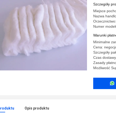
Szczegóły pr
Miejsce poch
Nazwa handl
Orzecznictwo
Numer model
Warunki płatno
Minimalne za
Cena: negocj
Szczegóły pak
Czas dostawy:
Zasady płatno
Możliwość Sup
produktu
Opis produktu