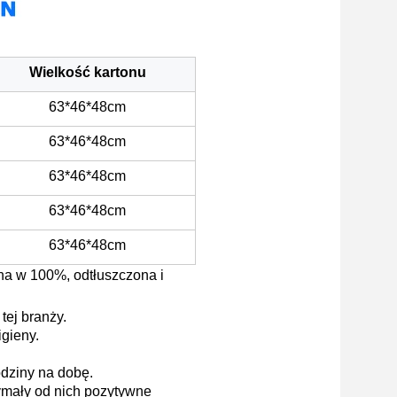
Wielkość kartonu
63*46*48cm
63*46*48cm
63*46*48cm
63*46*48cm
63*46*48cm
ana w 100%, odtłuszczona i
tej branży.
gieny.
odziny na dobę.
ymały od nich pozytywne