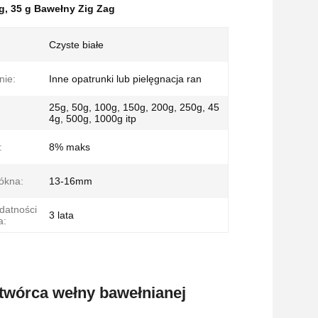
g
,
35 g Bawełny Zig Zag
Czyste białe
nie:
Inne opatrunki lub pielęgnacja ran
25g, 50g, 100g, 150g, 200g, 250g, 45
4g, 500g, 1000g itp
:
8% maks
ókna:
13-16mm
datności
3 lata
a:
twórca wełny bawełnianej