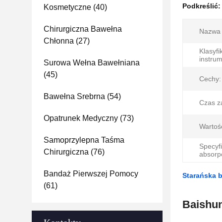
Podkreślić
Kosmetyczne
(40)
Chirurgiczna Bawełna
Nazwa 
Chłonna
(27)
Klasyfi
instru
Surowa Wełna Bawełniana
(45)
Cechy:
Bawełna Srebrna
(54)
Czas za
Opatrunek Medyczny
(73)
Wartoś
Samoprzylepna Taśma
Specyf
Chirurgiczna
(76)
absorp
Bandaż Pierwszej Pomocy
Starańska 
(61)
Baishun