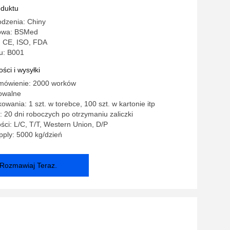
oduktu
odzenia: Chiny
owa: BSMed
: CE, ISO, FDA
u: B001
ści i wysyłki
mówienie: 2000 worków
owalne
owania: 1 szt. w torebce, 100 szt. w kartonie itp
 20 dni roboczych po otrzymaniu zaliczki
ści: L/C, T/T, Western Union, D/P
ply: 5000 kg/dzień
Rozmawiaj Teraz.