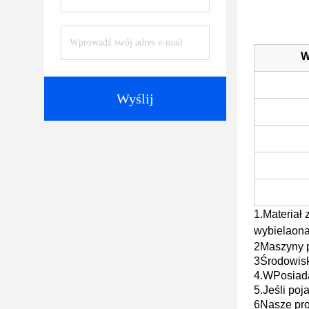
W
Wyślij
1.
Materiał 
wybielaon
2Maszyny p
3Środowisk
4.W
Posiad
5.
Jeśli poj
6Nasze pro