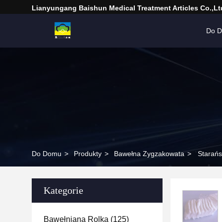
Lianyungang Baishun Medical Treatment Articles Co.,Lt
Do 
Do Domu
>
Produkty
>
Bawełna Zygzakowata
>
Starań
Kategorie
Bawełniana Rolka
(125)