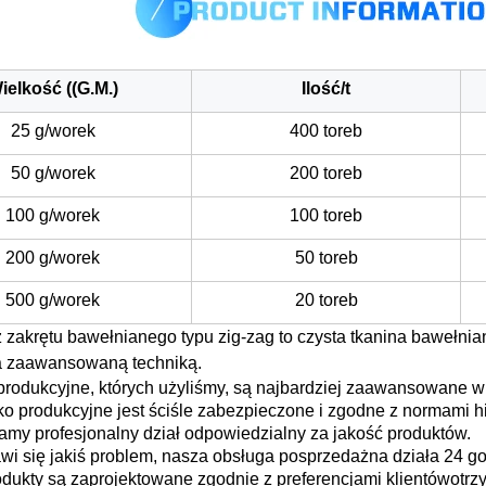
ielkość ((G.M.)
Ilość/t
25 g/worek
400 toreb
50 g/worek
200 toreb
100 g/worek
100 toreb
200 g/worek
50 toreb
500 g/worek
20 toreb
z zakrętu bawełnianego typu zig-zag to czysta tkanina bawełni
a zaawansowaną techniką.
rodukcyjne, których użyliśmy, są najbardziej zaawansowane w 
o produkcyjne jest ściśle zabezpieczone i zgodne z normami hi
amy profesjonalny dział odpowiedzialny za jakość produktów.
awi się jakiś problem, nasza obsługa posprzedażna działa 24 g
dukty są zaprojektowane zgodnie z preferencjami klientów
otrz