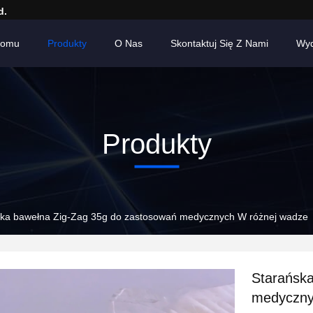
d.
Domu
Produkty
O Nas
Skontaktuj Się Z Nami
Wyd
Produkty
ska bawełna Zig-Zag 35g do zastosowań medycznych W różnej wadze
Starańsk
medyczny