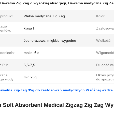
:
Bawełna Zig Zag o wysokiej absorpcji
,
Bawełna medyczna Zig Za
produktu:
Wełna medyczna Zig Zag
Kolor:
kacja
klasa I
Zastosowa
mentów:
Jednorazowe, miękkie, wygodne
Wielkość:
tonięcia:
maks. 6 s
Wilgotność
ć PH:
5,5-7,5
Długość wł
iczna
Okres przy
min.23g
cja wody:
do spożyci
bawełna Zig-Zag 35g do zastosowań medycznych W różnej wadze
 Soft Absorbent Medical Zigzag Zig Zag Wy