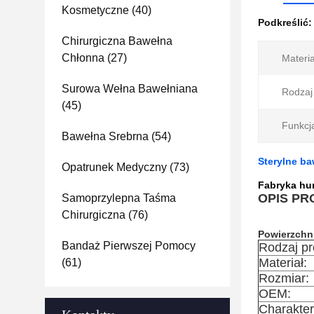
Kosmetyczne
(40)
Podkreślić
Chirurgiczna Bawełna
Chłonna
(27)
Materia
Surowa Wełna Bawełniana
Rodzaj 
(45)
Funkcj
Bawełna Srebrna
(54)
Sterylne ba
Opatrunek Medyczny
(73)
Fabryka hu
OPIS P
Samoprzylepna Taśma
Chirurgiczna
(76)
Powierzchn
Bandaż Pierwszej Pomocy
Rodzaj pr
Materiał:
(61)
Rozmiar:
OEM:
Charakter