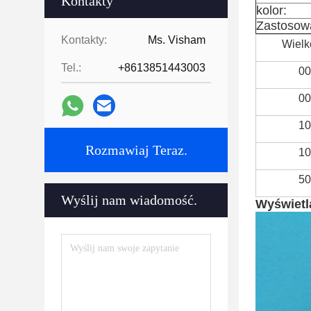
Kontakty
kolor:
Zastosow
Kontakty:
Ms. Visham
Wielk
Tel.:
+8613851443003
00
00
10
Rozmawiaj Teraz.
10
50
Wyślij nam wiadomość.
Wyświetl