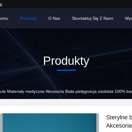
d.
Domu
Produkty
O Nas
Skontaktuj Się Z Nami
Wyd
Produkty
kule Materiały medyczne Akcesoria Biała pielęgnacja osobista 100% ba
Sterylne 
Akcesoria