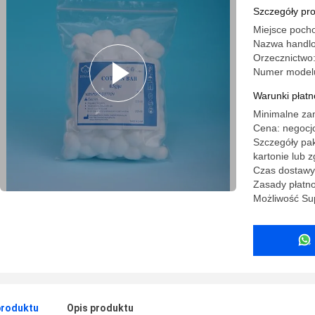
bawełnian
Szczegóły pr
Miejsce poch
Nazwa handl
Orzecznictwo
Numer model
Warunki płatno
Minimalne za
Cena: negocj
Szczegóły pak
kartonie lub 
Czas dostawy:
Zasady płatno
Możliwość Sup
produktu
Opis produktu