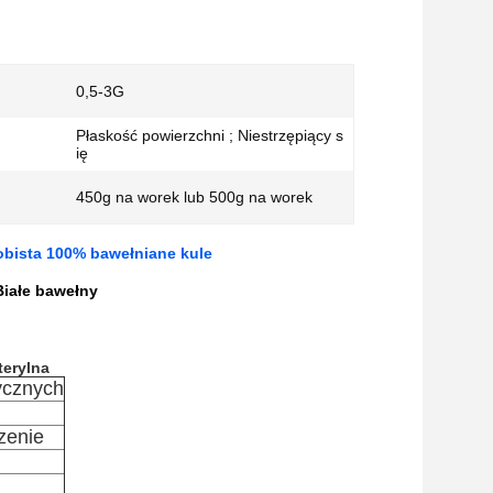
0,5-3G
Płaskość powierzchni ; Niestrzępiący s
ię
450g na worek lub 500g na worek
sobista 100% bawełniane kule
iałe bawełny
terylna
ycznych
zenie