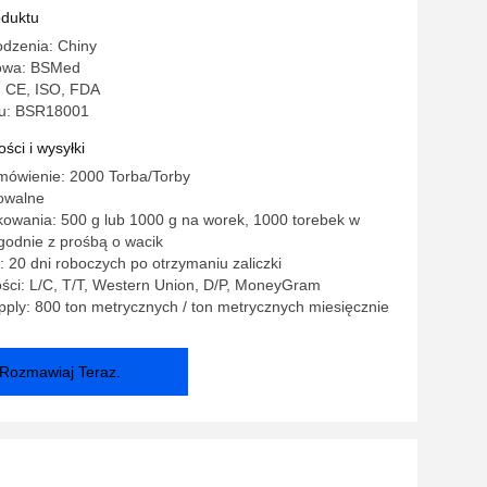
e kule
oduktu
odzenia: Chiny
owa: BSMed
: CE, ISO, FDA
u: BSR18001
ści i wysyłki
mówienie: 2000 Torba/Torby
owalne
owania: 500 g lub 1000 g na worek, 1000 torebek w
zgodnie z prośbą o wacik
 20 dni roboczych po otrzymaniu zaliczki
ści: L/C, T/T, Western Union, D/P, MoneyGram
ply: 800 ton metrycznych / ton metrycznych miesięcznie
Rozmawiaj Teraz.