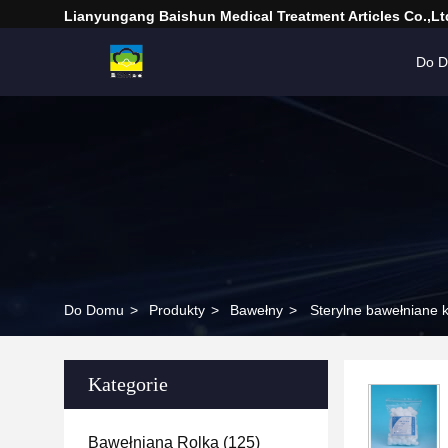
Lianyungang Baishun Medical Treatment Articles Co.,Lt
Do 
Do Domu
>
Produkty
>
Bawełny
>
Sterylne bawełniane 
Kategorie
Bawełniana Rolka
(125)