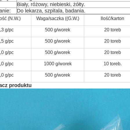
Biały, różowy, niebieski, żółty.
anie:
Do lekarza, szpitala, badania.
ość (N.W.)
Waga/saczka ((G.W.)
Ilość/karton
,3 g/pc
500 g/worek
20 toreb
,5 g/pc
500 g/worek
20 toreb
,0 g/pc
500 g/worek
20 toreb
,0 g/pc
1000 g/worek
10 toreb.
,0 g/pc
500 g/worek
20 toreb
acz produktu