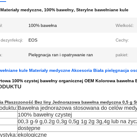
:
Materiały medyczne
,
100% bawełny
,
Sterylne bawełniane kule
ł:
100% bawełna
Wielkość:
dezynfekcji:
EOS
Cechy:
a:
Pielęgnacja ran i opatrywanie ran
pakiet:
wełniane kule Materiały medyczne Akcesoria Biała pielęgnacja o
rtowa 100% czystej bawełny organicznej OEM Kolorowa bawełna B
RODUKTU
ia Płaszczoność Bez liny Jednorazowa bawełna medyczna 0,5 g S
oduktu:
Bawełna jednorazowa stosowana do celów med
100% bawełny czystej
00,3 g-9 g,0.2g 0,3g 0,5g 1g 2g 3g,4g lub na życ
dostępne
ystyka:
ekologiczne