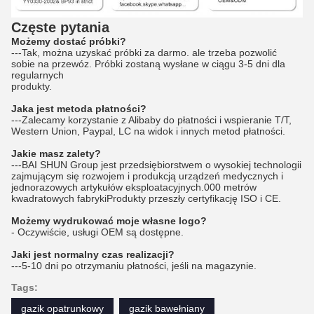
Częste pytania
Możemy dostać próbki?
---Tak, można uzyskać próbki za darmo. ale trzeba pozwolić
sobie na przewóz. Próbki zostaną wysłane w ciągu 3-5 dni dla
regularnych
produkty.
Jaka jest metoda płatności?
---Zalecamy korzystanie z Alibaby do płatności i wspieranie T/T,
Western Union, Paypal, LC na widok i innych metod płatności.
Jakie masz zalety?
---BAI SHUN Group jest przedsiębiorstwem o wysokiej technologii
zajmującym się rozwojem i produkcją urządzeń medycznych i
jednorazowych artykułów eksploatacyjnych.000 metrów
kwadratowych fabrykiProdukty przeszły certyfikację ISO i CE.
Możemy wydrukować moje własne logo?
- Oczywiście, usługi OEM są dostępne.
Jaki jest normalny czas realizacji?
---5-10 dni po otrzymaniu płatności, jeśli na magazynie.
Tags:
gazik opatrunkowy
gazik bawełniany