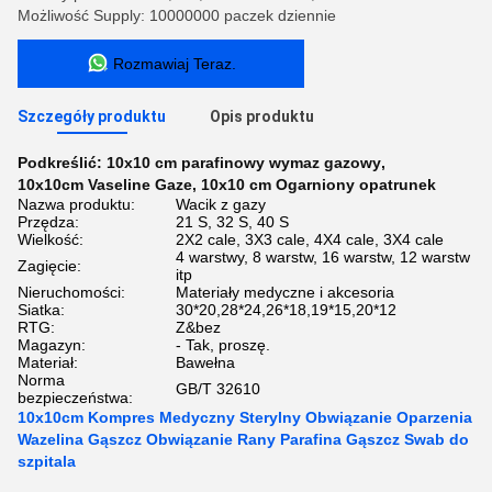
Możliwość Supply: 10000000 paczek dziennie
Rozmawiaj Teraz.
Szczegóły produktu
Opis produktu
Podkreślić:
10x10 cm parafinowy wymaz gazowy
,
10x10cm Vaseline Gaze
,
10x10 cm Ogarniony opatrunek
Nazwa produktu:
Wacik z gazy
Przędza:
21 S, 32 S, 40 S
Wielkość:
2X2 cale, 3X3 cale, 4X4 cale, 3X4 cale
4 warstwy, 8 warstw, 16 warstw, 12 warstw
Zagięcie:
itp
Nieruchomości:
Materiały medyczne i akcesoria
Siatka:
30*20,28*24,26*18,19*15,20*12
RTG:
Z&bez
Magazyn:
- Tak, proszę.
Materiał:
Bawełna
Norma
GB/T 32610
bezpieczeństwa:
10x10cm Kompres Medyczny Sterylny Obwiązanie Oparzenia
Wazelina Gąszcz Obwiązanie Rany Parafina Gąszcz Swab do
szpitala