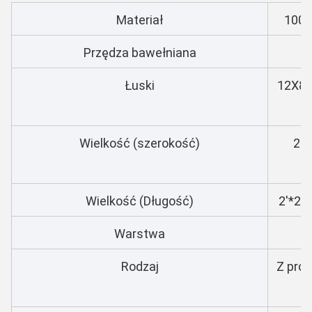
Materiał
100%
Przędza bawełniana
Łuski
12X8, 
Wielkość (szerokość)
2'*
Wielkość (Długość)
2'*2''
Warstwa
Rodzaj
Z pro