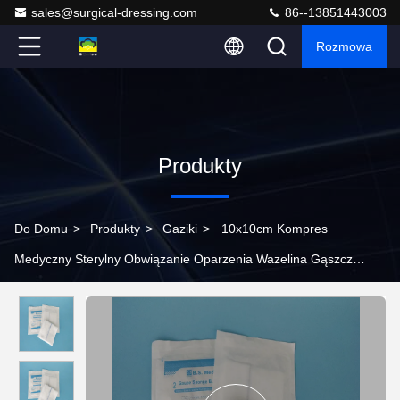
sales@surgical-dressing.com
86--13851443003
Rozmowa
Produkty
Do Domu
>
Produkty
>
Gaziki
>
10x10cm Kompres
Medyczny Sterylny Obwiązanie Oparzenia Wazelina Gąszcz
Obwiązanie Rany Parafina Gąszcz Swab do szpitala