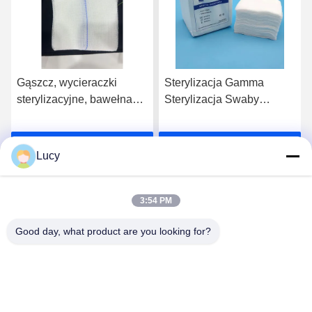
Gąszcz, wycieraczki
Sterylizacja Gamma
sterylizacyjne, bawełna
Sterylizacja Swaby
jednorazowa, niesterylna,
gazowe rozwinięte
dla optymalnej czystości
Wielkość opakowania
Rozmawiaj Teraz.
Rozmawiaj Teraz.
Sterylne z 1-5 sztuk /
Lucy
opakowanie dla placówek
medycznych
3:54 PM
Good day, what product are you looking for?
Lianyungang Baishun Medical Treatment
Articles Co.,Ltd.
sales@surgical-dressing.com