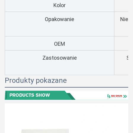
Kolor
Opakowanie
Nie- 
OEM
P
Zastosowanie
Sz
Produkty pokazane