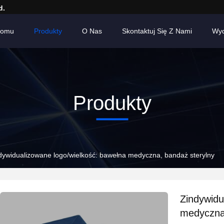
d.
Domu
Produkty
O Nas
Skontaktuj Się Z Nami
Wyd
Produkty
dywidualizowane logo/wielkość: bawełna medyczna, bandaż sterylny
Zindywidu
medyczna,