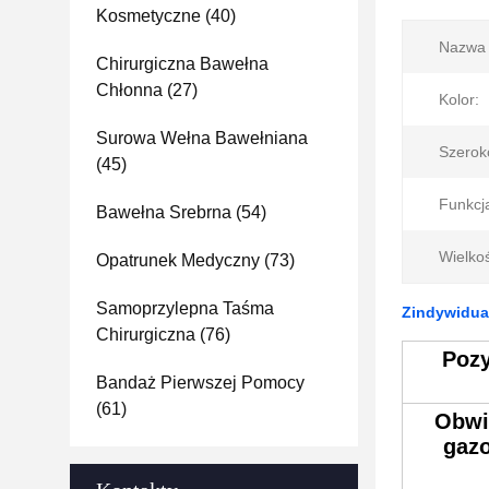
Kosmetyczne
(40)
Nazwa 
Chirurgiczna Bawełna
Chłonna
(27)
Kolor:
Surowa Wełna Bawełniana
Szerok
(45)
Funkcj
Bawełna Srebrna
(54)
Wielko
Opatrunek Medyczny
(73)
Samoprzylepna Taśma
Zindywidua
Chirurgiczna
(76)
Pozy
Bandaż Pierwszej Pomocy
(61)
Obwi
gaz