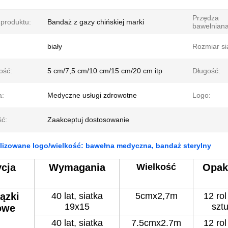
Przędza
produktu:
Bandaż z gazy chińskiej marki
bawełniana
biały
Rozmiar sia
ość:
5 cm/7,5 cm/10 cm/15 cm/20 cm itp
Długość:
a:
Medyczne usługi zdrowotne
Logo:
ść:
Zaakceptuj dostosowanie
lizowane logo/wielkość: bawełna medyczna, bandaż sterylny
cja
Wymagania
Wielkość
Opak
ązki
40 lat, siatka
5cmx2,7m
12 rol
19x15
sztu
owe
40 lat, siatka
7.5cmx2.7m
12 rol