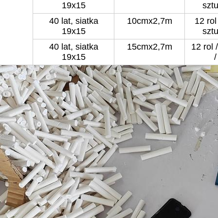
19x15
sztu
40 lat, siatka
10cmx2,7m
12 rol
19x15
sztu
40 lat, siatka
15cmx2,7m
12 rol 
19x15
/