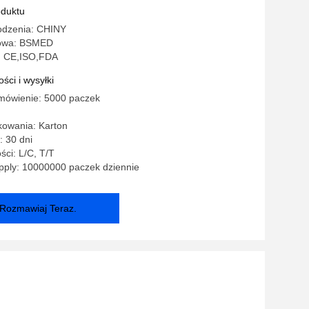
oduktu
odzenia: CHINY
owa: BSMED
: CE,ISO,FDA
ści i wysyłki
mówienie: 5000 paczek
kowania: Karton
 30 dni
ści: L/C, T/T
pply: 10000000 paczek dziennie
Rozmawiaj Teraz.