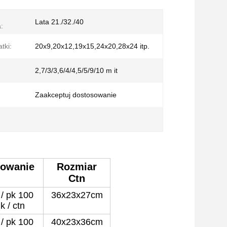
Lata 21./32./40
:
tki:
20x9,20x12,19x15,24x20,28x24 itp.
2,7/3/3,6/4/4,5/5/9/10 m it
Zaakceptuj dostosowanie
owanie
Rozmiar
Ctn
 / pk 100
36x23x27cm
k / ctn
 / pk 100
40x23x36cm