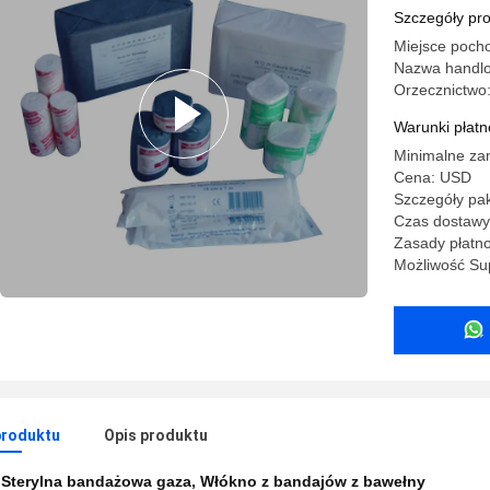
Szczegóły pr
Miejsce poch
Nazwa handl
Orzecznictwo
Warunki płatno
Minimalne za
Cena: USD
Szczegóły pa
Czas dostawy:
Zasady płatno
Możliwość Su
produktu
Opis produktu
:
Sterylna bandażowa gaza
,
Włókno z bandajów z bawełny