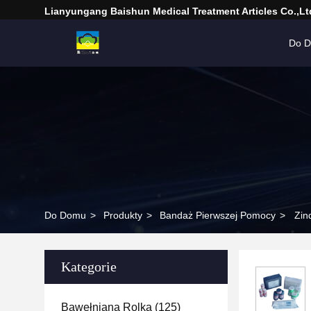
Lianyungang Baishun Medical Treatment Articles Co.,Lt
Do 
Do Domu
>
Produkty
>
Bandaż Pierwszej Pomocy
>
Zin
Kategorie
Bawełniana Rolka
(125)