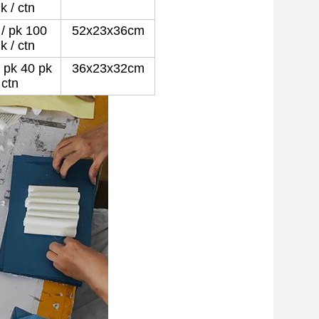
k / ctn
 / pk 100
52x23x36cm
k / ctn
/ pk 40 pk
36x23x32cm
 ctn