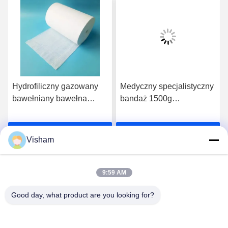
Hydrofiliczny gazowany
Medyczny specjalistyczny
bawełniany bawełna
bandaż 1500g
medyczna zamówiona
Wchłaniający gazowany
bandaż rana 1500g
rolka medyczna
Rozmawiaj Teraz.
Rozmawiaj Teraz.
Absorbent gazowany
Wybielana bawełna
Visham
rolka medyczna
odtłuszczona 90cm
wybielana bawełna
odtłuszczona 90cm
9:59 AM
Good day, what product are you looking for?
Lianyungang Baishun Medical Treatment
Articles Co.,Ltd.