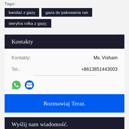
Tags:
bandaż z gazy
gaza do pakowania ran
sterylna rolka z gazy;
Kontakty
Kontakty:
Ms. Visham
Tel.:
+8613851443003
Rozmawiaj Teraz.
Wyślij nam wiadomość.