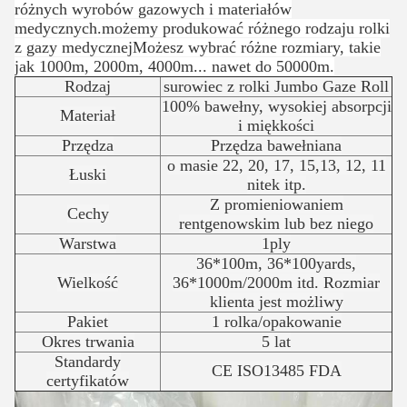
różnych wyrobów gazowych i materiałów
medycznych.możemy produkować różnego rodzaju rolki
z gazy medycznejMożesz wybrać różne rozmiary, takie
jak 1000m, 2000m, 4000m... nawet do 50000m.
Rodzaj
surowiec z rolki Jumbo Gaze Roll
100% bawełny, wysokiej absorpcji
Materiał
i miękkości
Przędza
Przędza bawełniana
o masie 22, 20, 17, 15,13, 12, 11
Łuski
nitek itp.
Z promieniowaniem
Cechy
rentgenowskim lub bez niego
Warstwa
1ply
36*100m, 36*100yards,
Wielkość
36*1000m/2000m itd. Rozmiar
klienta jest możliwy
Pakiet
1 rolka/opakowanie
Okres trwania
5 lat
Standardy
CE ISO13485 FDA
certyfikatów