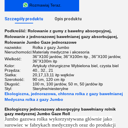
Rozmawiaj Teraz.
Szczegóły produktu
Opis produktu
Podkreślić:
Rolowanie z gumy z bawełny absorpcyjnej
,
Rolowanie z jednorazowej bawełnianej gazy absorbującej
,
Rolowanie Jumbo Gaze jednorazowe
nazwisko:
Rolka z gazy Jumbo
Nieruchomości:
Materiały medyczne i akcesoria
36''X100 jardów, 36''X100m itp., 36''X100 jardów,
Wielkość:
36''X100m itp
Kolor:
Artykuły chirurgiczne Wybielona biel, czysta biel
Przędza:
40., 32., 21
Siatka:
20,17,13,11 itp wątków
Szerokość:
90 cm, 120 cm itp
Długość:
100 m, 100 jardów, 50 m, 50 jardów itp
Styl:
Sterylne/niesterylne
Ekologiczna, jednorazowa, chłonna rolka z gazy bawełnianej
Medyczna rolka z gazy Jumbo
Ekologiczny jednorazowy absorpcyjny bawełniany rolnik
gazy medycznej Jumbo Gaze Roll
Jumbo gazowa rolka wykorzystywana głównie jako
surowiec w fabrykach medycznych oraz do produkcji