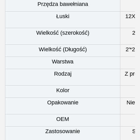
Przędza bawełniana
Łuski
12X8,
Wielkość (szerokość)
2'*
Wielkość (Długość)
2'*2''
Warstwa
Rodzaj
Z pro
Kolor
Opakowanie
Nie- 
OEM
Zastosowanie
Szp