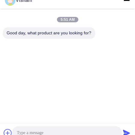
Visham
opakowanie dla placówek
medycznych
5:51 AM
Good day, what product are you looking for?
Lianyungang Baishun Medical Treatment
Articles Co.,Ltd.
sales@surgical-dressing.com
86--13851443003
No.617 Miasto Bailu, kraj Guannan, miasto Lianyungang,
Chiny.
Chiny Dobra jakość Bawełniana rolka Sprzedawca. 2018-
2026 Lianyungang Baishun Medical Treatment Articles
Co.,Ltd. Wszystkie prawa zastrzeżone.