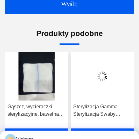
Wyślij
Produkty podobne
Gąszcz, wycieraczki
Sterylizacja Gamma
sterylizacyjne, bawełna
Sterylizacja Swaby
jednorazowa, niesterylna,
gazowe rozwinięte
dla optymalnej czystości
Wielkość opakowania
Rozmawiaj Teraz.
Rozmawiaj Teraz.
Sterylne z 1-5 sztuk /