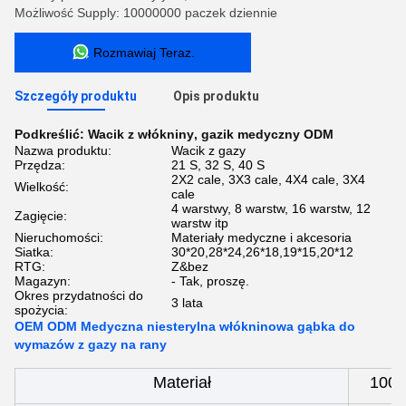
Możliwość Supply: 10000000 paczek dziennie
Rozmawiaj Teraz.
Szczegóły produktu
Opis produktu
Podkreślić:
Wacik z włókniny
,
gazik medyczny ODM
Nazwa produktu:
Wacik z gazy
Przędza:
21 S, 32 S, 40 S
2X2 cale, 3X3 cale, 4X4 cale, 3X4
Wielkość:
cale
4 warstwy, 8 warstw, 16 warstw, 12
Zagięcie:
warstw itp
Nieruchomości:
Materiały medyczne i akcesoria
Siatka:
30*20,28*24,26*18,19*15,20*12
RTG:
Z&bez
Magazyn:
- Tak, proszę.
Okres przydatności do
3 lata
spożycia:
OEM ODM Medyczna niesterylna włókninowa gąbka do
wymazów z gazy na rany
Materiał
100%