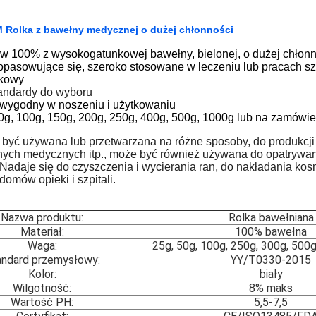
 Rolka z bawełny medycznej o dużej chłonności
 100% z wysokogatunkowej bawełny, bielonej, o dużej chłonn
dopasowujące się, szeroko stosowane w leczeniu lub pracach sz
lkowy
andardy do wyboru
wygodny w noszeniu i użytkowaniu
0g, 100g, 150g, 200g, 250g, 400g, 500g, 1000g lub na zamówie
być używana lub przetwarzana na różne sposoby, do produkcji
ych medycznych itp., może być również używana do opatrywania
i.Nadaje się do czyszczenia i wycierania ran, do nakładania k
domów opieki i szpitali.
Nazwa produktu:
Rolka bawełniana
Materiał:
100% bawełna
Waga:
25g, 50g, 100g, 250g, 300g, 500
andard przemysłowy:
YY/T0330-2015
Kolor:
biały
Wilgotność:
8% maks
Wartość PH:
5,5-7,5