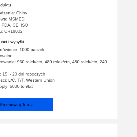
oduktu
odzenia: Chiny
owa: MSMED
: FDA, CE, ISO
u: CR18002
ści i wysyłki
mówienie: 1000 paczek
owalne
owania: 960 rolek/ctn, 480 rolek/ctn, 480 rolek/ctn, 240
 15 ~ 20 dni roboczych
ści: L/C, T/T, Western Union
ply: 5000 ton/lat
Rozmawiaj Teraz.