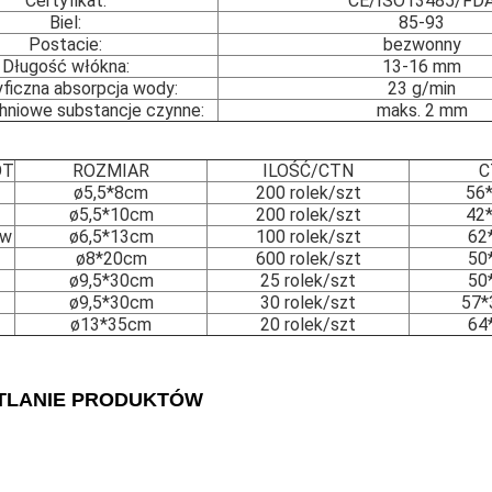
Certyfikat:
CE/ISO13485/FD
Biel:
85-93
Postacie:
bezwonny
Długość włókna:
13-16 mm
ficzna absorpcja wody:
23 g/min
hniowe substancje czynne:
maks. 2 mm
OT
ROZMIAR
ILOŚĆ/CTN
C
ø5,5*8cm
200 rolek/szt
56
ø5,5*10cm
200 rolek/szt
42
ów
ø6,5*13cm
100 rolek/szt
62
ø8*20cm
600 rolek/szt
50
ø9,5*30cm
25 rolek/szt
50
ø9,5*30cm
30 rolek/szt
57*
ø13*35cm
20 rolek/szt
64
TLANIE PRODUKTÓW