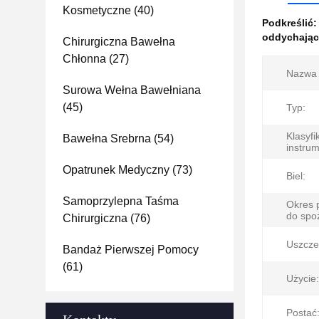
Kosmetyczne
(40)
Podkreślić
oddychając
Chirurgiczna Bawełna
Chłonna
(27)
Nazwa 
Surowa Wełna Bawełniana
(45)
Typ:
Klasyfi
Bawełna Srebrna
(54)
instru
Opatrunek Medyczny
(73)
Biel:
Samoprzylepna Taśma
Okres 
do spo
Chirurgiczna
(76)
Uszcze
Bandaż Pierwszej Pomocy
(61)
Użycie:
Postać