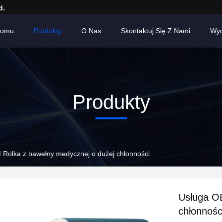
d.
Domu
Produkty
O Nas
Skontaktuj Się Z Nami
Wyd
Produkty
Rolka z bawełny medycznej o dużej chłonności
Usługa O
chłonnośc