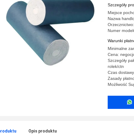
Szczegóły pr
Miejsce poch
Nazwa handl
Orzecznictwo
Numer model
Warunki płatno
Minimalne za
Cena: negocj
Szczegóły pak
rolek/ctn
Czas dostawy:
Zasady płatno
Możliwość Sup
produktu
Opis produktu