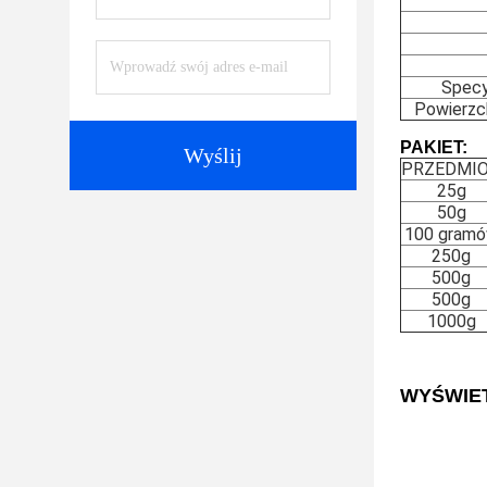
Specy
Powierzc
PAKIET:
Wyślij
PRZEDMI
25g
50g
100 gram
250g
500g
500g
1000g
WYŚWIE