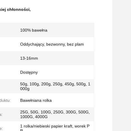
kiej chłonności
,
100% bawełna
Oddychający, bezwonny, bez plam
13-16mm
Dostępny
50g, 100g, 200g, 250g, 450g, 500g, 1
000g
duktu:
Bawełniana rolka
25G, 50G, 100G, 250G, 300G, 500G,
a:
1000G, 4000G
1 rolka/niebieski papier kraft, worek P
e:
P