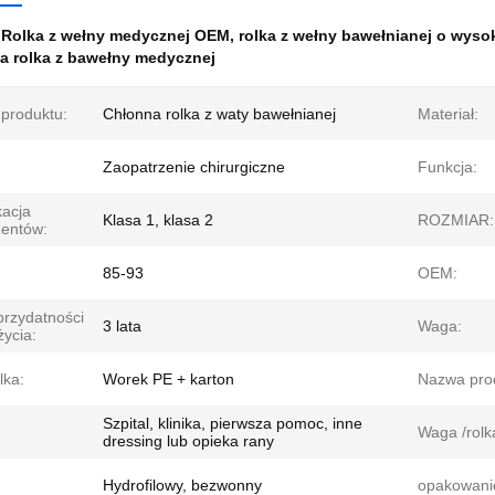
:
Rolka z wełny medycznej OEM
,
rolka z wełny bawełnianej o wyso
a rolka z bawełny medycznej
produktu:
Chłonna rolka z waty bawełnianej
Materiał:
Zaopatrzenie chirurgiczne
Funkcja:
kacja
Klasa 1, klasa 2
ROZMIAR:
mentów:
85-93
OEM:
przydatności
3 lata
Waga:
życia:
lka:
Worek PE + karton
Nazwa pro
Szpital, klinika, pierwsza pomoc, inne
Waga /rolk
dressing lub opieka rany
:
Hydrofilowy, bezwonny
opakowani