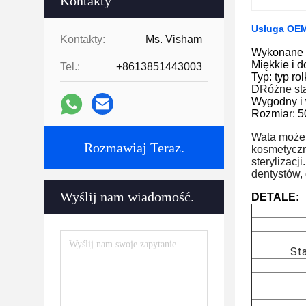
Kontakty
Usługa OEM
Kontakty:
Ms. Visham
Wykonane w
Miękkie i 
Tel.:
+8613851443003
Typ: typ ro
D
Różne st
Wygodny i 
Rozmiar: 5
Wata może 
Rozmawiaj Teraz.
kosmetyczn
sterylizacj
dentystów, 
Wyślij nam wiadomość.
DETALE:
St