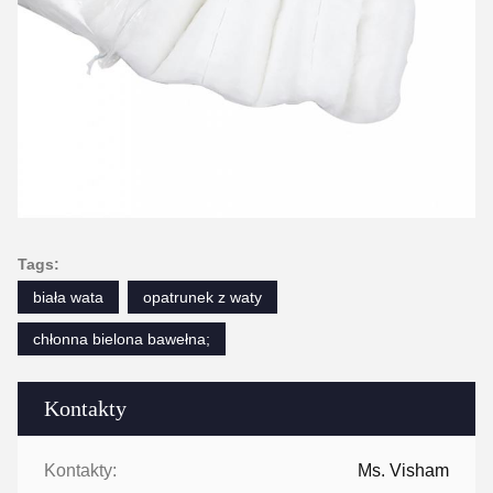
Tags:
biała wata
opatrunek z waty
chłonna bielona bawełna;
Kontakty
Kontakty:
Ms. Visham