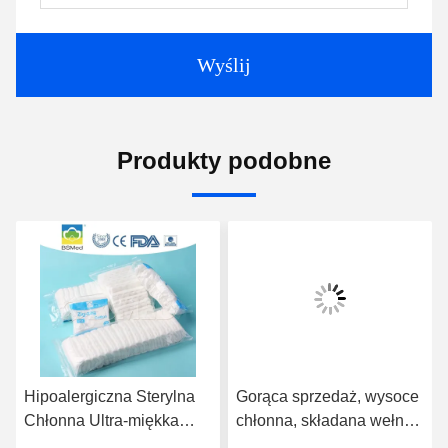
Wyślij
Produkty podobne
Hipoalergiczna Sterylna
Gorąca sprzedaż, wysoce
Chłonna Ultra-miękka
chłonna, składana wełna
Hurtowa 100% Naturalna
bawełniana w zygzak,