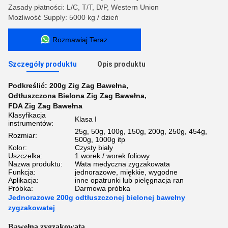
Zasady płatności: L/C, T/T, D/P, Western Union
Możliwość Supply: 5000 kg / dzień
Rozmawiaj Teraz.
Szczegóły produktu
Opis produktu
Podkreślić:
200g Zig Zag Bawełna
,
Odtłuszczona Bielona Zig Zag Bawełna
,
FDA Zig Zag Bawełna
Klasyfikacja
Klasa I
instrumentów:
25g, 50g, 100g, 150g, 200g, 250g, 454g,
Rozmiar:
500g, 1000g itp
Kolor:
Czysty biały
Uszczelka:
1 worek / worek foliowy
Nazwa produktu:
Wata medyczna zygzakowata
Funkcja:
jednorazowe, miękkie, wygodne
Aplikacja:
inne opatrunki lub pielęgnacja ran
Próbka:
Darmowa próbka
Jednorazowe 200g odtłuszczonej bielonej bawełny
zygzakowatej
Bawełna zygzakowata