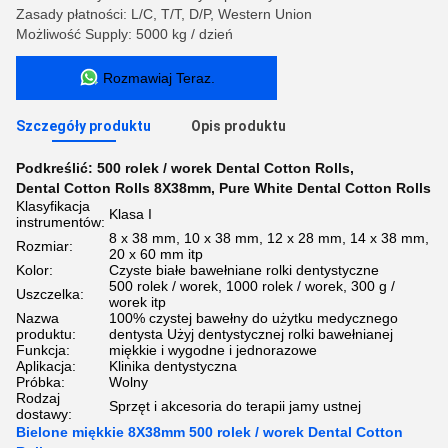
Zasady płatności: L/C, T/T, D/P, Western Union
Możliwość Supply: 5000 kg / dzień
Rozmawiaj Teraz.
Szczegóły produktu
Opis produktu
Podkreślić:
500 rolek / worek Dental Cotton Rolls
,
Dental Cotton Rolls 8X38mm
,
Pure White Dental Cotton Rolls
Klasyfikacja
Klasa I
instrumentów:
8 x 38 mm, 10 x 38 mm, 12 x 28 mm, 14 x 38 mm,
Rozmiar:
20 x 60 mm itp
Kolor:
Czyste białe bawełniane rolki dentystyczne
500 rolek / worek, 1000 rolek / worek, 300 g /
Uszczelka:
worek itp
Nazwa
100% czystej bawełny do użytku medycznego
produktu:
dentysta Użyj dentystycznej rolki bawełnianej
Funkcja:
miękkie i wygodne i jednorazowe
Aplikacja:
Klinika dentystyczna
Próbka:
Wolny
Rodzaj
Sprzęt i akcesoria do terapii jamy ustnej
dostawy:
Bielone miękkie 8X38mm 500 rolek / worek Dental Cotton