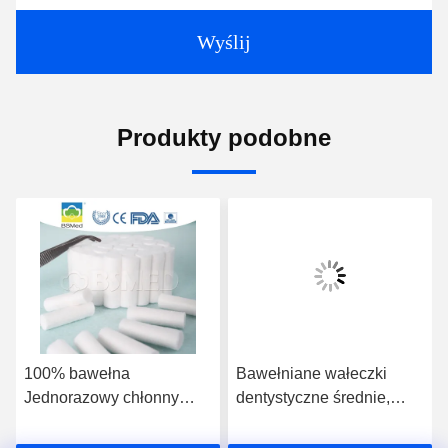
Wyślij
Produkty podobne
100% bawełna
Bawełniane wałeczki
Jednorazowy chłonny
dentystyczne średnie,
tampon medyczny w rolce
niestandardowe,
z bawełny dentystycznej
niesterylne, wysoce