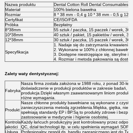
Nazwa produktu
Dental Cotton Roll Dental Consumables
Materiał
100% bielona bawełna
Rozmiar
8 * 38 mm - 0,4 g 10 * 38 mm - 0,5 g 12 * 
Certyfikat
CE/ISO/FDA
Próbka
Bezpłatny
8*38mm
55 sztuk / paczka, 15 paczek / worek, 30
10*38mm
40 sztuk / pakiet, 15 pakietów / worek, 3
12*38mm
30 sztuk / paczka, 15 paczek / worek, 30
1. Nadaje się do zatrzymania krwawienia l
2. Wykonane w 100% z chłonnej bawełny,
Specyfikacja
3. Dostępne niestrzępiące się, sterylne i n
4. Rozmiar i metoda pakowania są dosto
Zalety waty dentystycznej:
Nasza firma została założona w 1988 roku, z ponad 30-let
doświadczenie w produkcji produktów w zakresie badań, roz
Fabryka
produkcja.Dzięki własnym zaawansowanym liniom produkcy
różne wymagania.
Nasze chłonne produkty bawełniane są wykonane z czystej
zanieczyszczenia metodą zgrzeblenia.Miękka, giętka, nie 
Produkt
spełniają standardy EP i BP.Są to produkty zdrowe i bezpie
zastosowanie w medycynie i higienie osobistej.
Kontrola
Każdy łańcuch produkcyjny jest kontrolowany przez odpowied
jakości
QC, dział technologii itp. w celu spełnienia wymagań SOP.
Usługa
Profesjonalny zespół ds. handlu zagranicznego jest do Twoj