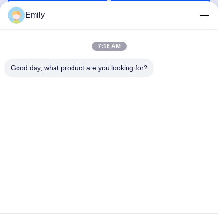
Rozmawiaj Teraz.
Rozmawiaj Teraz.
chłonne, wysokiej jakości
Emily
bawełna, medyczne wałki
z gazy dentystycznej,
chłonne wałki z waty
7:16 AM
bawełnianej, praktyki w
Good day, what product are you looking for?
klinikach
Lianyungang Baishun Medical Treatment
stomatologicznych,
Articles Co.,Ltd.
10*38mm, dobre zdrowie,
100% czystej bawełny
sales@surgical-dressing.com
86--13851443003
No.617 Miasto Bailu, kraj Guannan, miasto Lianyungang,
Chiny.
Chiny Dobra jakość Bawełniana rolka Sprzedawca. 2018-