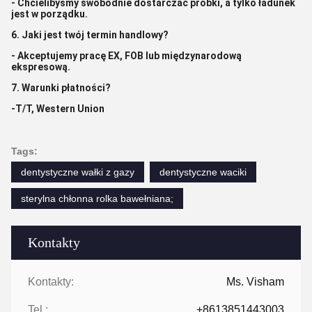
- Chcielibyśmy swobodnie dostarczać próbki, a tylko ładunek
jest w porządku.
6. Jaki jest twój termin handlowy?
- Akceptujemy pracę EX, FOB lub międzynarodową
ekspresową.
7. Warunki płatności?
-T/T, Western Union
Tags:
dentystyczne wałki z gazy
dentystyczne waciki
sterylna chłonna rolka bawełniana;
Kontakty
Kontakty:
Ms. Visham
Tel.:
+8613851443003