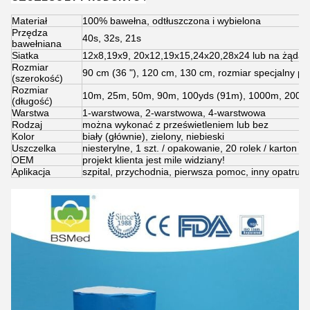
Materiał
100% bawełna, odtłuszczona i wybielona
Przędza
40s, 32s, 21s
bawełniana
Siatka
12x8,19x9, 20x12,19x15,24x20,28x24 lub na żądan
Rozmiar
90 cm (36 "), 120 cm, 130 cm, rozmiar specjalny pls
(szerokość)
Rozmiar
10m, 25m, 50m, 90m, 100yds (91m), 1000m, 2000m
(długość)
Warstwa
1-warstwowa, 2-warstwowa, 4-warstwowa
Rodzaj
można wykonać z prześwietleniem lub bez
Kolor
biały (głównie), zielony, niebieski
Uszczelka
niesterylne, 1 szt. / opakowanie, 20 rolek / karton
OEM
projekt klienta jest mile widziany!
Aplikacja
szpital, przychodnia, pierwsza pomoc, inny opatrune