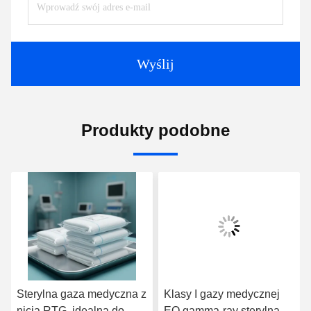
Wyślij
Produkty podobne
Sterylna gaza medyczna z
Klasy I gazy medycznej
nicią RTG, idealna do
EO gamma-ray sterylna