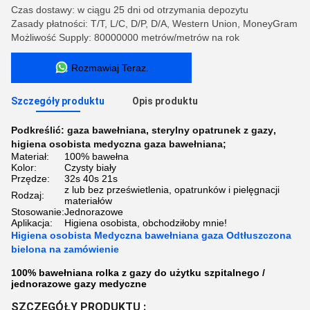
Czas dostawy: w ciągu 25 dni od otrzymania depozytu
Zasady płatności: T/T, L/C, D/P, D/A, Western Union, MoneyGram
Możliwość Supply: 80000000 metrów/metrów na rok
Rozmawiaj Teraz.
Szczegóły produktu
Opis produktu
Podkreślić:
gaza bawełniana
,
sterylny opatrunek z gazy
,
higiena osobista medyczna gaza bawełniana;
Materiał:
100% bawełna
Kolor:
Czysty biały
Przędze:
32s 40s 21s
z lub bez prześwietlenia, opatrunków i pielęgnacji
Rodzaj:
materiałów
Stosowanie:
Jednorazowe
Aplikacja:
Higiena osobista, obchodziłoby mnie!
Higiena osobista Medyczna bawełniana gaza Odtłuszczona
bielona na zamówienie
100% bawełniana rolka z gazy do użytku szpitalnego /
jednorazowe gazy medyczne
SZCZEGÓŁY PRODUKTU :