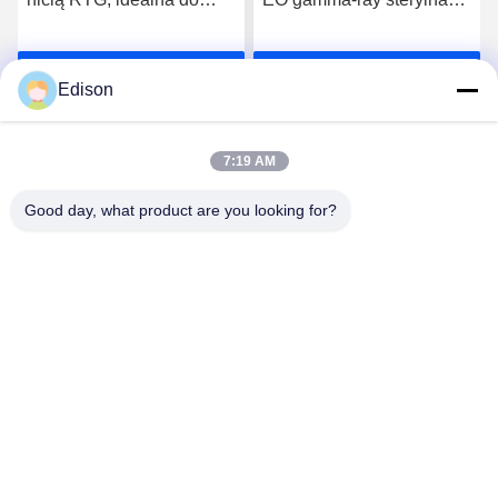
opatrywania ran
metoda absorbent
chirurgicznych i
chirurgiczny opatrunek do
Rozmawiaj Teraz.
Rozmawiaj Teraz.
stosowania w placówkach
profesjonalnego leczenia
Edison
medycznych
ran medycznych
7:19 AM
Good day, what product are you looking for?
Lianyungang Baishun Medical Treatment
Articles Co.,Ltd.
sales@surgical-dressing.com
86--13851443003
No.617 Miasto Bailu, kraj Guannan, miasto Lianyungang,
Chiny.