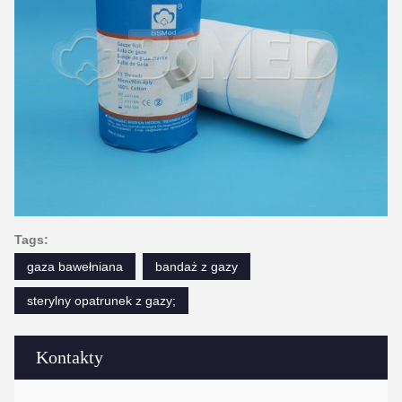
Tags:
gaza bawełniana
bandaż z gazy
sterylny opatrunek z gazy;
Kontakty