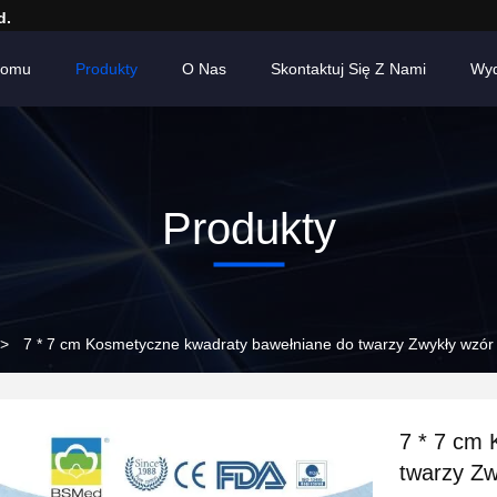
d.
Domu
Produkty
O Nas
Skontaktuj Się Z Nami
Wyd
Produkty
>
7 * 7 cm Kosmetyczne kwadraty bawełniane do twarzy Zwykły wzó
7 * 7 cm 
twarzy Z