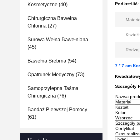
Podkreślić
Kosmetyczne
(40)
Chirurgiczna Bawełna
Materia
Chłonna
(27)
Kształt:
Surowa Wełna Bawełniana
(45)
Rodzaj
Bawełna Srebrna
(54)
7 * 7 cm K
Opatrunek Medyczny
(73)
Kwadratowy
Szczegóły 
Samoprzylepna Taśma
Chirurgiczna
(76)
Nazwa prod
Materiał
Kształt
Bandaż Pierwszej Pomocy
Kolor
(61)
Wzorzec
Szczegóły p
Certyfikat
Czas realizac
Uwagi