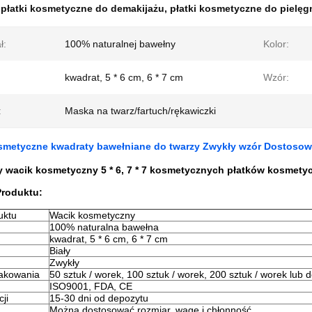
:
płatki kosmetyczne do demakijażu
,
płatki kosmetyczne do pielęgn
ł:
100% naturalnej bawełny
Kolor:
kwadrat, 5 * 6 cm, 6 * 7 cm
Wzór:
:
Maska na twarz/fartuch/rękawiczki
osmetyczne kwadraty bawełniane do twarzy Zwykły wzór Dostoso
 wacik kosmetyczny 5 * 6, 7 * 7 kosmetycznych płatków kosmety
Produktu:
uktu
Wacik kosmetyczny
100% naturalna bawełna
kwadrat, 5 * 6 cm, 6 * 7 cm
Biały
Zwykły
akowania
50 sztuk / worek, 100 sztuk / worek, 200 sztuk / worek lub
ISO9001, FDA, CE
ji
15-30 dni od depozytu
Można dostosować rozmiar, wagę i chłonność