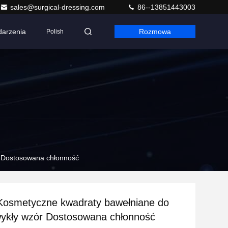
sales@surgical-dressing.com
86--13851443003
arzenia
Rozmowa
Polish
r Dostosowana chłonność
Kosmetyczne kwadraty bawełniane do
wykły wzór Dostosowana chłonność