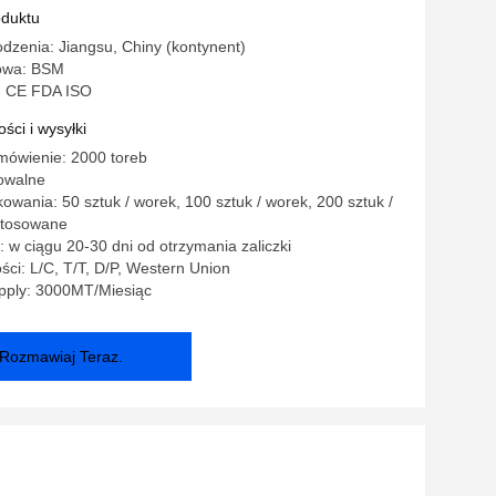
oduktu
dzenia: Jiangsu, Chiny (kontynent)
owa: BSM
: CE FDA ISO
ści i wysyłki
mówienie: 2000 toreb
owalne
owania: 50 sztuk / worek, 100 sztuk / worek, 200 sztuk /
stosowane
 w ciągu 20-30 dni od otrzymania zaliczki
ści: L/C, T/T, D/P, Western Union
pply: 3000MT/Miesiąc
Rozmawiaj Teraz.