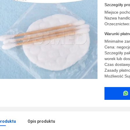
Szczegóły pr
Miejsce pocho
Nazwa handl
Orzecznictwo
Warunki płatno
Minimalne za
Cena: negocj
Szczegóły pak
worek lub do
Czas dostawy:
Zasady płatno
Możliwość Su
produktu
Opis produktu