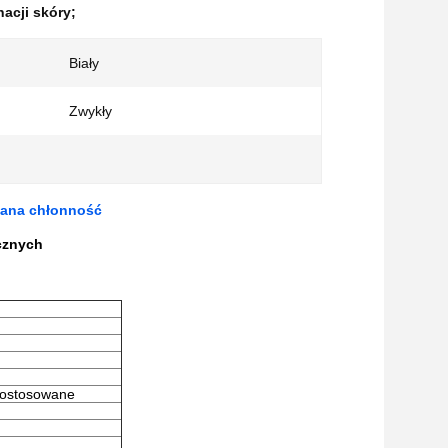
acji skóry;
Biały
Zwykły
wana chłonność
cznych
 dostosowane