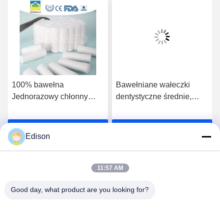
100% bawełna
Bawełniane wałeczki
Jednorazowy chłonny
dentystyczne średnie,
tampon medyczny w rolce
niestandardowe,
z bawełny dentystycznej
niesterylne, wysoce
Rozmawiaj Teraz.
Rozmawiaj Teraz.
chłonne, wysokiej jakości
Edison
bawełna, medyczne wałki
z gazy dentystycznej,
chłonne wałki z waty
11:57 AM
bawełnianej, praktyki w
Good day, what product are you looking for?
klinikach
Lianyungang Baishun Medical Treatment
stomatologicznych,
Articles Co.,Ltd.
10*38mm, dobre zdrowie,