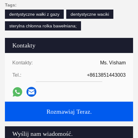
Tags:
dentystyczne wałki z gazy
dentystyczne waciki
sterylna chłonna rolka bawełniana;
Kontakty
Kontakty:
Ms. Visham
Tel.:
+8613851443003
Rozmawiaj Teraz.
Wyślij nam wiadomość.