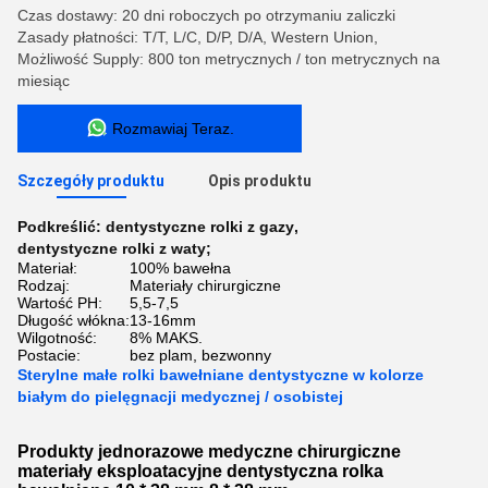
Czas dostawy: 20 dni roboczych po otrzymaniu zaliczki
Zasady płatności: T/T, L/C, D/P, D/A, Western Union,
Możliwość Supply: 800 ton metrycznych / ton metrycznych na
miesiąc
Rozmawiaj Teraz.
Szczegóły produktu
Opis produktu
Podkreślić:
dentystyczne rolki z gazy
,
dentystyczne rolki z waty;
Materiał:
100% bawełna
Rodzaj:
Materiały chirurgiczne
Wartość PH:
5,5-7,5
Długość włókna:
13-16mm
Wilgotność:
8% MAKS.
Postacie:
bez plam, bezwonny
Sterylne małe rolki bawełniane dentystyczne w kolorze
białym do pielęgnacji medycznej / osobistej
Produkty jednorazowe medyczne chirurgiczne
materiały eksploatacyjne dentystyczna rolka