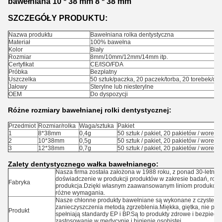
bawełniana 10 * 38 mm 8 * 38 mm
SZCZEGÓŁY PRODUKTU:
Nazwa produktu
Bawełniana rolka dentystyczna
Materiał
100% bawełna
Kolor
Biały
Rozmiar
8mm/10mm/12mm/14mm itp.
Certyfikat
CE/ISO/FDA
Próbka
Bezpłatny
Uszczelka
50 sztuk/paczka, 20 paczek/torba, 20 torebek/ctn
Jałowy
Sterylne lub niesterylne
OEM
Do dyspozycji
Różne rozmiary bawełnianej rolki dentystycznej:
Przedmiot
Rozmiar/rolka
Waga/sztuka
Pakiet
1
8*38mm
0,4g
50 sztuk / pakiet, 20 pakietów / worek, 2
2
10*38mm
0,5g
50 sztuk / pakiet, 20 pakietów / worek, 2
3
12*38mm
0,7g
50 sztuk / pakiet, 20 pakietów / worek, 2
Zalety dentystycznego wałka bawełnianego:
Nasza firma została założona w 1988 roku, z ponad 30-letni
doświadczenie w produkcji produktów w zakresie badań, rozw
Fabryka
produkcja.Dzięki własnym zaawansowanym liniom produkcyj
różne wymagania.
Nasze chłonne produkty bawełniane są wykonane z czystej b
zanieczyszczenia metodą zgrzeblenia.Miękka, giętka, nie po
Produkt
spełniają standardy EP i BP.Są to produkty zdrowe i bezpiecz
zastosowanie w medycynie i higienie osobistej.