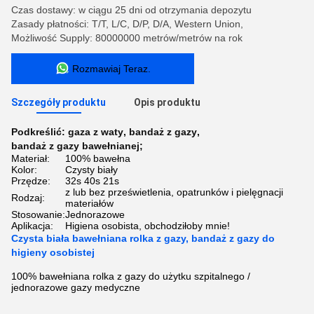
Czas dostawy: w ciągu 25 dni od otrzymania depozytu
Zasady płatności: T/T, L/C, D/P, D/A, Western Union,
Możliwość Supply: 80000000 metrów/metrów na rok
Rozmawiaj Teraz.
Szczegóły produktu
Opis produktu
Podkreślić:
gaza z waty
,
bandaż z gazy
,
bandaż z gazy bawełnianej;
Materiał:
100% bawełna
Kolor:
Czysty biały
Przędze:
32s 40s 21s
z lub bez prześwietlenia, opatrunków i pielęgnacji
Rodzaj:
materiałów
Stosowanie:
Jednorazowe
Aplikacja:
Higiena osobista, obchodziłoby mnie!
Czysta biała bawełniana rolka z gazy, bandaż z gazy do
higieny osobistej
100% bawełniana rolka z gazy do użytku szpitalnego /
jednorazowe gazy medyczne