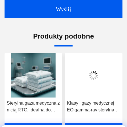
Wyślij
Produkty podobne
Sterylna gaza medyczna z
Klasy I gazy medycznej
nicią RTG, idealna do
EO gamma-ray sterylna
opatrywania ran
metoda absorbent
chirurgicznych i
chirurgiczny opatrunek do