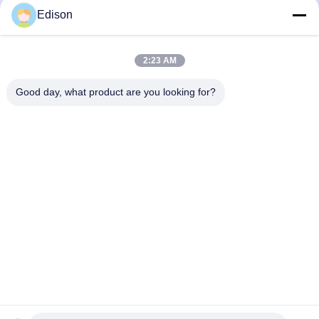
Rozmawiaj Teraz.
Rozmawiaj Teraz.
stosowania w placówkach
profesjonalnego leczenia
Edison
medycznych
ran medycznych
2:23 AM
Good day, what product are you looking for?
Lianyungang Baishun Medical Treatment
Articles Co.,Ltd.
sales@surgical-dressing.com
86--13851443003
No.617 Miasto Bailu, kraj Guannan, miasto Lianyungang,
Chiny.
Chiny Dobra jakość Bawełniana rolka Sprzedawca. 2018-
2026 Lianyungang Baishun Medical Treatment Articles